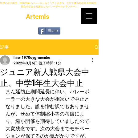
松戸市の小学生・中学生向けバレーボールクラブ｜松戸市、及び近隣市内の女子中学生、
男女小学生を対象としたバレーボールクラブチーム
Artemis
Share
記事
hiro-1970oyg-membe
2022年3月6日
読了時間: 1分
ジュニア新人戦県大会中
止、中学1年生大会中止
まん延防止期間延長に伴い、バレーボ
ーラーの大きな大会が相次いで中止と
なりました。誰を憎む訳でもありませ
んが、せめて体制縮小等の考慮によ
り、縮小開催を期待していましたので
大変残念です。次の大会までモチベー
ションが保てるのか気がかりですが、