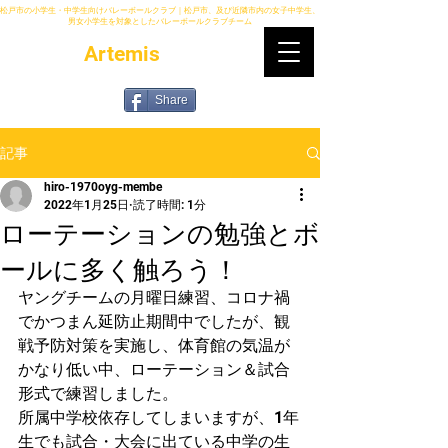
松戸市の小学生・中学生向けバレーボールクラブ｜松戸市、及び近隣市内の女子中学生、
男女小学生を対象としたバレーボールクラブチーム
Artemis
Share
記事
hiro-1970oyg-membe
2022年1月25日
読了時間: 1分
ローテーションの勉強とボ
ールに多く触ろう！
ヤングチームの月曜日練習、コロナ禍
でかつまん延防止期間中でしたが、観
戦予防対策を実施し、体育館の気温が
かなり低い中、ローテーション＆試合
形式で練習しました。
所属中学校依存してしまいますが、1年
生でも試合・大会に出ている中学の生