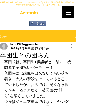
松戸市の小学生・中学生向けバレーボールクラブ｜松戸市、及び近隣市内の女子中学生、
男女小学生を対象としたバレーボールクラブチーム
Artemis
Share
記事
hiro-1970oyg-membe
2022年3月26日
読了時間: 1分
卒団生との団らん
卒団式後、卒団生+保護者と一緒に、焼
肉屋で卒団祝いパーティー！
入団時には想像も出来ないくらい落ち
着き、大人の階段を上っていると思っ
ていましたが、お店では、そんな素振
りをみせることなく、破天荒の”限
り”を尽くしていました。
今後はジュニア練習ではなく、ヤング