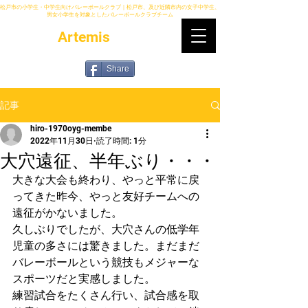
松戸市の小学生・中学生向けバレーボールクラブ｜松戸市、及び近隣市内の女子中学生、
男女小学生を対象としたバレーボールクラブチーム
Artemis
Share
記事
hiro-1970oyg-membe
2022年11月30日
読了時間: 1分
大穴遠征、半年ぶり・・・
大きな大会も終わり、やっと平常に戻
ってきた昨今、やっと友好チームへの
遠征がかないました。
久しぶりでしたが、大穴さんの低学年
児童の多さには驚きました。まだまだ
バレーボールという競技もメジャーな
スポーツだと実感しました。
練習試合をたくさん行い、試合感を取