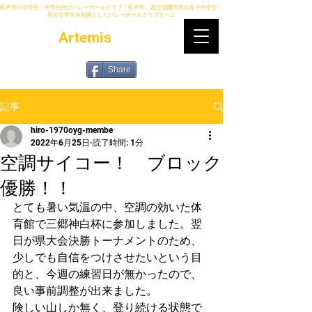
松戸市の小学生・中学生向けバレーボールクラブ｜松戸市、及び近隣市内の女子中学生、
男女小学生を対象としたバレーボールクラブチーム
Artemis
Share
記事
hiro-1970oyg-membe
2022年6月25日
読了時間: 1分
空調サイコー！ ブロック
優勝！！
とても暑い気温の中、空調の効いた体
育館で三郷神白杯に参加しました。翌
日が県大会決勝トーナメントのため、
少しでも自信をつけさせたいという目
的と、今週の練習日が無かったので、
良い事前調整が出来ました。
険しい山しか無く、登り続ける状態で