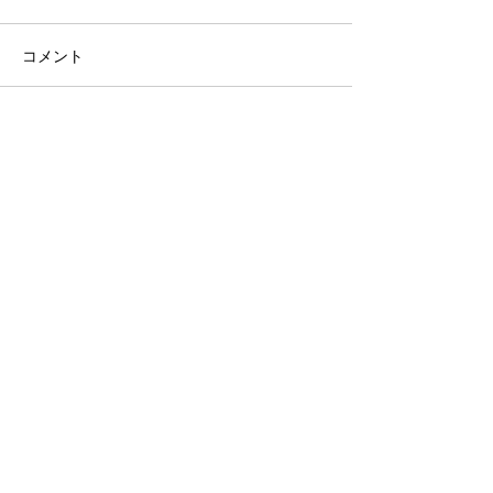
コメント
2026/07/25-26 ライオンズ
2026/07/13 
コメントを追加…
カップ参戦
来た
STAY UPDATED
Subscribe Now