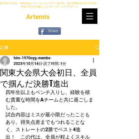
松戸市の小学生・中学生向けバレーボールクラブ｜松戸市、及び近隣市内の女子中学生、
男女小学生を対象としたバレーボールクラブチーム
Artemis
Share
記事
hiro-1970oyg-membe
2023年10月14日
読了時間: 1分
関東大会県大会初日、全員
で掴んだ決勝T進出
四年生以上もベンチ入りし、経験を積
む貴重な時間をAチームと共に過ごしま
した。
試合内容はミスが最小限だったことも
あり、得失点差までもつれることな
く、ストレートの2勝でベスト4進
出！　この代は、全員が程よくスキル