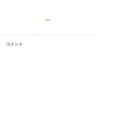
コメント
2026/07/25-26 ライオンズ
2026/07/13 
コメントを追加…
カップ参戦
来た
STAY UPDATED