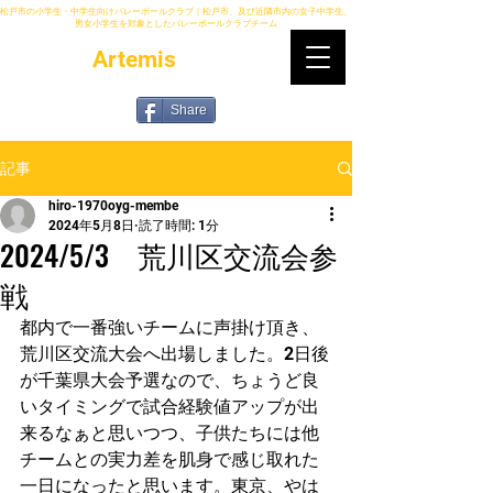
松戸市の小学生・中学生向けバレーボールクラブ｜松戸市、及び近隣市内の女子中学生、
男女小学生を対象としたバレーボールクラブチーム
Artemis
Share
記事
hiro-1970oyg-membe
2024年5月8日
読了時間: 1分
2024/5/3 荒川区交流会参
戦
都内で一番強いチームに声掛け頂き、
荒川区交流大会へ出場しました。2日後
が千葉県大会予選なので、ちょうど良
いタイミングで試合経験値アップが出
来るなぁと思いつつ、子供たちには他
チームとの実力差を肌身で感じ取れた
一日になったと思います。東京、やは