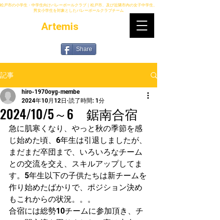
松戸市の小学生・中学生向けバレーボールクラブ｜松戸市、及び近隣市内の女子中学生、
男女小学生を対象としたバレーボールクラブチーム
Artemis
Share
記事
hiro-1970oyg-membe
2024年10月12日
読了時間: 1分
2024/10/5～6 鋸南合宿
急に肌寒くなり、やっと秋の季節を感
じ始めた頃、6年生は引退しましたが、
まだまだ卒団まで、いろいろなチーム
との交流を交え、スキルアップしてま
す。5年生以下の子供たちは新チームを
作り始めたばかりで、ポジション決め
もこれからの状況。。。
合宿には総勢10チームに参加頂き、チ