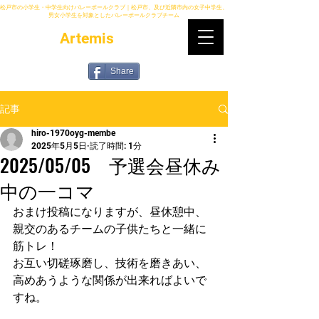
松戸市の小学生・中学生向けバレーボールクラブ｜松戸市、及び近隣市内の女子中学生、
男女小学生を対象としたバレーボールクラブチーム
Artemis
Share
記事
hiro-1970oyg-membe
2025年5月5日
読了時間: 1分
2025/05/05 予選会昼休み
中の一コマ
おまけ投稿になりますが、昼休憩中、
親交のあるチームの子供たちと一緒に
筋トレ！
お互い切磋琢磨し、技術を磨きあい、
高めあうような関係が出来ればよいで
すね。