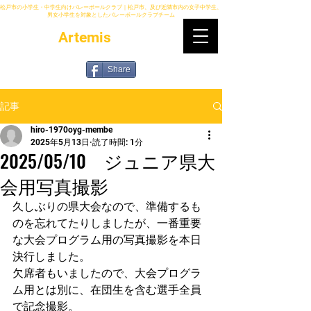
松戸市の小学生・中学生向けバレーボールクラブ｜松戸市、及び近隣市内の女子中学生、
男女小学生を対象としたバレーボールクラブチーム
Artemis
Share
記事
hiro-1970oyg-membe
2025年5月13日
読了時間: 1分
2025/05/10 ジュニア県大
会用写真撮影
久しぶりの県大会なので、準備するも
のを忘れてたりしましたが、一番重要
な大会プログラム用の写真撮影を本日
決行しました。
欠席者もいましたので、大会プログラ
ム用とは別に、在団生を含む選手全員
で記念撮影。