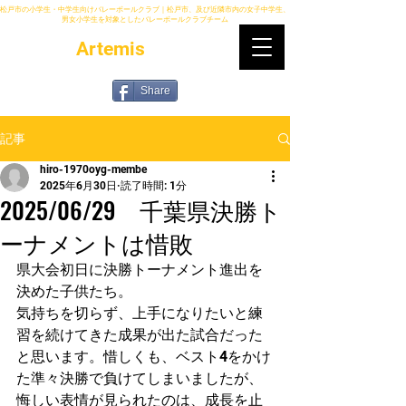
松戸市の小学生・中学生向けバレーボールクラブ｜松戸市、及び近隣市内の女子中学生、
男女小学生を対象としたバレーボールクラブチーム
Artemis
Share
記事
hiro-1970oyg-membe
2025年6月30日
読了時間: 1分
2025/06/29 千葉県決勝ト
ーナメントは惜敗
県大会初日に決勝トーナメント進出を
決めた子供たち。
気持ちを切らず、上手になりたいと練
習を続けてきた成果が出た試合だった
と思います。惜しくも、ベスト4をかけ
た準々決勝で負けてしまいましたが、
悔しい表情が見られたのは、成長を止