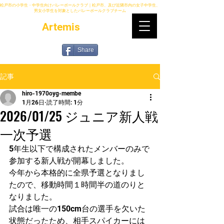
松戸市の小学生・中学生向けバレーボールクラブ｜松戸市、及び近隣市内の女子中学生、
男女小学生を対象としたバレーボールクラブチーム
Artemis
Share
記事
hiro-1970oyg-membe
1月26日
読了時間: 1分
2026/01/25 ジュニア新人戦
一次予選
5年生以下で構成されたメンバーのみで
参加する新人戦が開幕しました。
今年から本格的に全県予選となりまし
たので、移動時間１時間半の道のりと
なりました。
試合は唯一の150cm台の選手を欠いた
状態だったため、相手スパイカーには