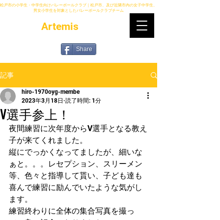
松戸市の小学生・中学生向けバレーボールクラブ｜松戸市、及び近隣市内の女子中学生、
男女小学生を対象としたバレーボールクラブチーム
Artemis
Share
記事
hiro-1970oyg-membe
2023年3月18日
読了時間: 1分
V選手参上！
夜間練習に次年度からV選手となる教え
子が来てくれました。
縦にでっかくなってましたが、細いな
ぁと。。。レセプション、スリーメン
等、色々と指導して貰い、子ども達も
喜んで練習に励んでいたような気がし
ます。
練習終わりに全体の集合写真を撮っ