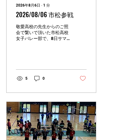
2026年8月6日
∙
1
分
2026/08/06 市松参戦
敬愛高校の先生からのご照
会で繋いで頂いた市松高校
女子バレー部で、8日サマ
ーカップの直前練習を試合
形式で体験させて頂きまし
た。明後日の試合のため、
いろいろなpositionを試し
つつ、役割分担を確認し、
練習試合が出来ました。６
5
0
セット以上、お付き合い頂
き、ポジション決め、ロー
テが決められたのが良かっ
たです。 また、お相手頂け
ると助かります。