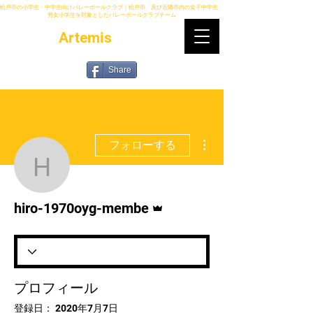
松戸市の小学生・中学生向けバレーボールクラブ｜松戸市、及び近隣市内の女子中学生、
男女小学生を対象としたバレーボールクラブチーム
Artemis
Share
その他
フォローする
hiro-1970oyg-membe
管理者
hiro-1970oyg-membe
プロフィール
登録日： 2020年7月7日