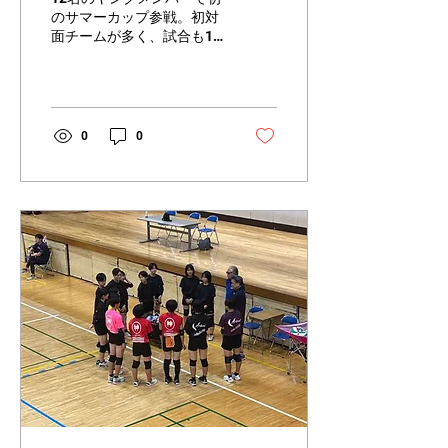
のサマーカップ参戦。初対
面チームが多く、試合も1
セット21点先取という変則
ルールでしたが、午前の4
チームリーグを奇跡の3勝1
敗でグループ2位通過し、
午後決勝トーナメントでは
0
0
これも奇跡の決勝進出。惜
しくも決勝戦で負けてしま
いましたが、子供たちの未
知なる可能性を感じた一日
でした。本当にお疲れ様で
した。 試合後、松戸へ帰宅
し、三年生・保護者の皆さ
んも打ち上げ開催。二次会
のカラオケは、もはや着い
てイケナイ状態でし
た・・・