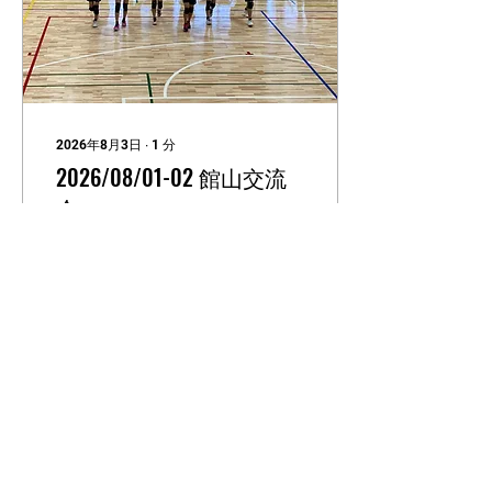
2026年8月3日
∙
1
分
2026/08/01-02 館山交流
会
夏休み突入後、２週連続で
の大きな交流会に５年生以
上の子供たちで参加しまし
た。 ２０チーム参加で初日
に上位８チームを決め、二
日目に決勝トーナメントと
いう試合形式で大会が組ま
れていました。初日は５勝
9
0
１敗で二日目の上位グルー
プ進出を決定し、宿でゆっ
くり。。。二日目は強豪チ
ームばかりを相手でした